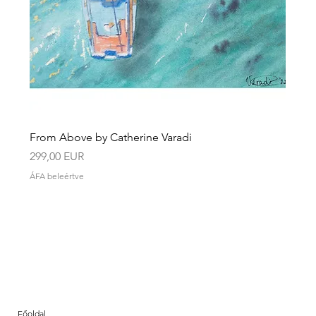
From Above by Catherine Varadi
Ár
299,00 EUR
ÁFA beleértve
Főoldal